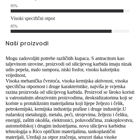
95
%
Visoki specifični otpor
85
%
Naši proizvodi
Mogu zadovoljiti potrebe različitih kupaca. S antracitom kao
taljevinom sirovine, proizvodi od silicijevog karbida imaju nizak
udio pepela, malo sumpora, niski fosfor, visoku kalorijsku
vrijednost,
Visoka mehanička čvrstoća, visoka kemijska aktivnost, visoka
specifična otpornost i druge karakteristike, najviša je svjetska
razina proizvoda od silicijevog karbida. Proizvod se široko koristi
u vatrostalnim abrazivnim proizvodima, deoksidizatorima koji se
koriste u protukliznim materijalima koji lijepe željezo i čelik,
petrokemijski, kemijska industrija prašine i druge industrije.U
rudarskoj metalurgiji, metalu, peći, strojevima, željezu i čeliku,
energiji, zaštiti okoliša, elektronici, poluvodičima, zrakoplovstvu,
automobilskoj i drugim industrijama, nova silicijeva karbidna
tehnologija u Rico optičkim materijalima, tankoplastični
materijali, Uređaji za otpor zračenja, senzori tlaka visoke