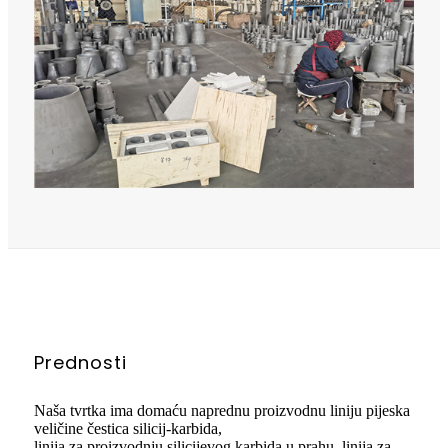
Prednosti
Naša tvrtka ima domaću naprednu proizvodnu liniju pijeska
veličine čestica silicij-karbida,
linija za proizvodnju silicijevog karbida u prahu, linija za