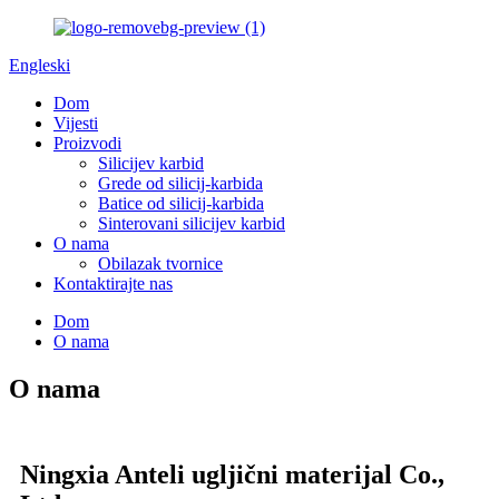
Engleski
Dom
Vijesti
Proizvodi
Silicijev karbid
Grede od silicij-karbida
Batice od silicij-karbida
Sinterovani silicijev karbid
O nama
Obilazak tvornice
Kontaktirajte nas
Dom
O nama
O nama
Ningxia Anteli ugljični materijal Co.,