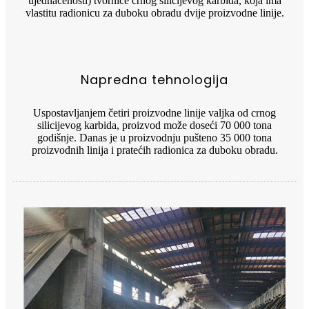
ujednačenosti) tvornice crnog silicijevog karbida, koja ima
vlastitu radionicu za duboku obradu dvije proizvodne linije.
Napredna tehnologija
Uspostavljanjem četiri proizvodne linije valjka od crnog
silicijevog karbida, proizvod može doseći 70 000 tona
godišnje. Danas je u proizvodnju pušteno 35 000 tona
proizvodnih linija i pratećih radionica za duboku obradu.